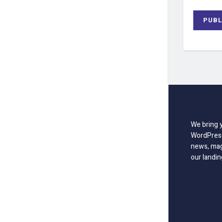
We bring 
WordPress
news, mag
our landin