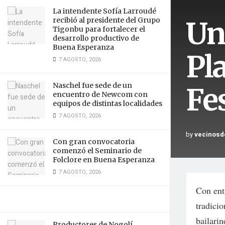
La intendente Sofía Larroudé
Un
recibió al presidente del Grupo
Tigonbu para fortalecer el
desarrollo productivo de
Buena Esperanza
Pla
7 AGOSTO, 2026
Naschel fue sede de un
Fes
encuentro de Newcom con
equipos de distintas localidades
7 AGOSTO, 2026
by
vecinosd
Con gran convocatoria
comenzó el Seminario de
Folclore en Buena Esperanza
7 AGOSTO, 2026
Con entr
tradicio
bailari
Productores de Nogolí