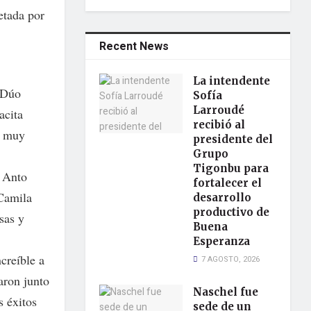
etada por
Recent News
La intendente
 Dúo
Sofía
Larroudé
acita
recibió al
n muy
presidente del
Grupo
Tigonbu para
e Anto
fortalecer el
 Camila
desarrollo
productivo de
sas y
Buena
Esperanza
creíble a
7 AGOSTO, 2026
aron junto
Naschel fue
s éxitos
sede de un