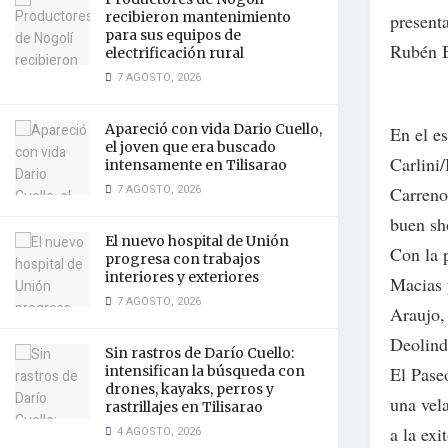
recibieron mantenimiento
present
para sus equipos de
Rubén B
electrificación rural
7 AGOSTO, 2026
Apareció con vida Dario Cuello,
En el e
el joven que era buscado
Carlini
intensamente en Tilisarao
7 AGOSTO, 2026
Carreno
buen s
El nuevo hospital de Unión
Con la 
progresa con trabajos
interiores y exteriores
Macias 
7 AGOSTO, 2026
Araujo,
Deolind
Sin rastros de Darío Cuello:
El Pase
intensifican la búsqueda con
drones, kayaks, perros y
una vela
rastrillajes en Tilisarao
a la ex
4 AGOSTO, 2026