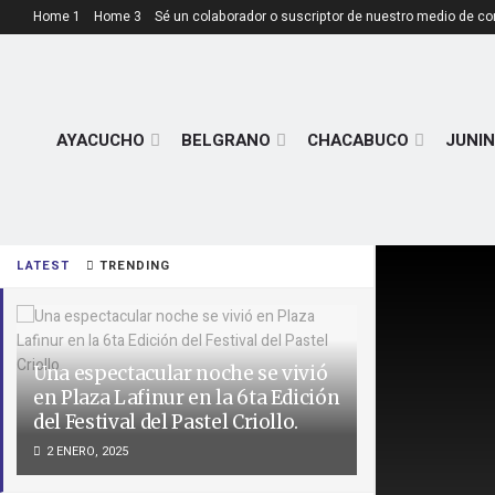
Home 1
Home 3
Sé un colaborador o suscriptor de nuestro medio de c
AYACUCHO
BELGRANO
CHACABUCO
JUNIN
LATEST
TRENDING
Una espectacular noche se vivió
en Plaza Lafinur en la 6ta Edición
del Festival del Pastel Criollo.
2 ENERO, 2025