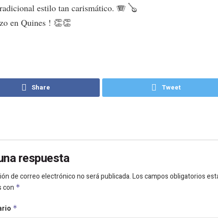
radicional estilo tan carismático. 🪗 🪕
azo en Quines ! 👏👏
Share
Tweet
una respuesta
ión de correo electrónico no será publicada.
Los campos obligatorios est
s con
*
ario
*