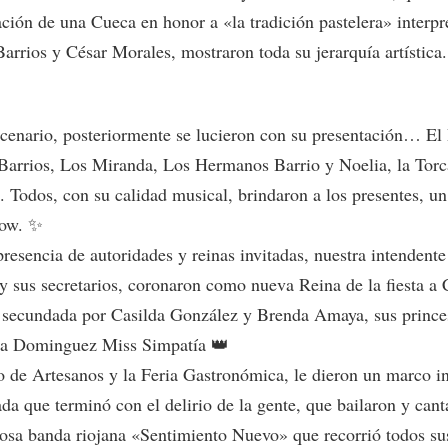
ación de una Cueca en honor a «la tradición pastelera» interpr
arrios y César Morales, mostraron toda su jerarquía artística.
scenario, posteriormente se lucieron con su presentación… El
/Barrios, Los Miranda, Los Hermanos Barrio y Noelia, la Torc
. Todos, con su calidad musical, brindaron a los presentes, u
how. ✨
presencia de autoridades y reinas invitadas, nuestra intendent
y sus secretarios, coronaron como nueva Reina de la fiesta a
 secundada por Casilda González y Brenda Amaya, sus prince
a Dominguez Miss Simpatía 👑
o de Artesanos y la Feria Gastronómica, le dieron un marco in
da que terminó con el delirio de la gente, que bailaron y cant
itosa banda riojana «Sentimiento Nuevo» que recorrió todos su