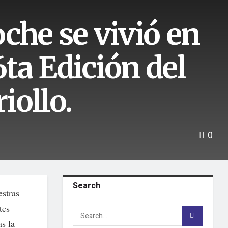
che se vivió en
6ta Edición del
iollo.
0
Search
estras
tes
s la