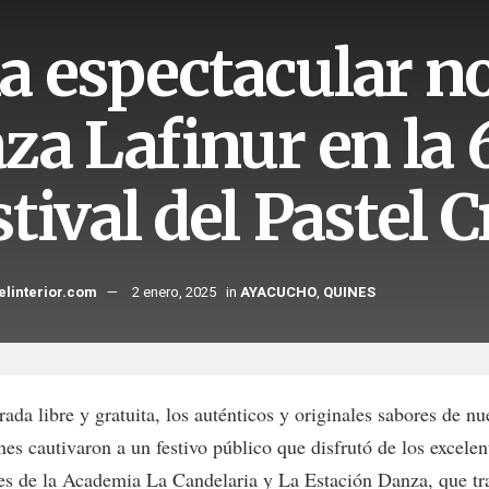
a espectacular no
za Lafinur en la 
tival del Pastel Cr
elinterior.com
2 enero, 2025
in
AYACUCHO
,
QUINES
ada libre y gratuita, los auténticos y originales sabores de nu
nes cautivaron a un festivo público que disfrutó de los excelen
nes de la Academia La Candelaria y La Estación Danza, que tra