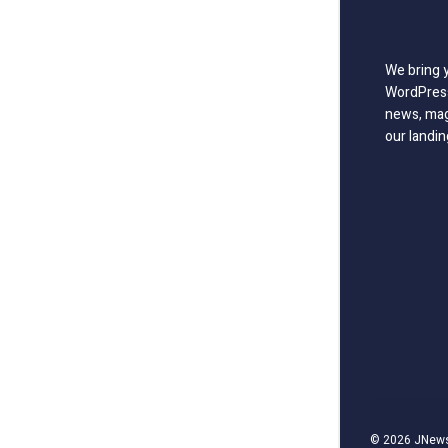
We bring 
WordPress
news, mag
our landin
© 2026
JNew