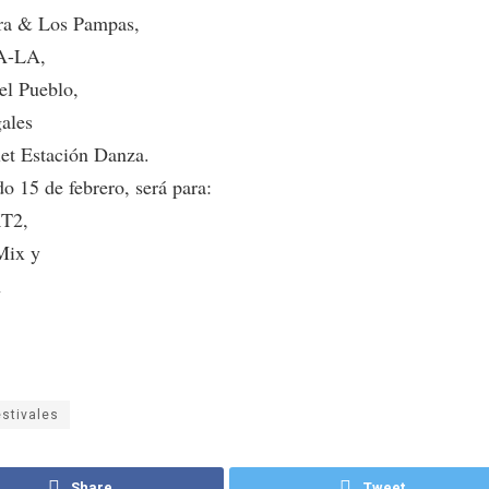
ra & Los Pampas,
A-LA,
el Pueblo,
ales
let Estación Danza.
o 15 de febrero, será para:
T2,
Mix y
n
estivales
Share
Tweet