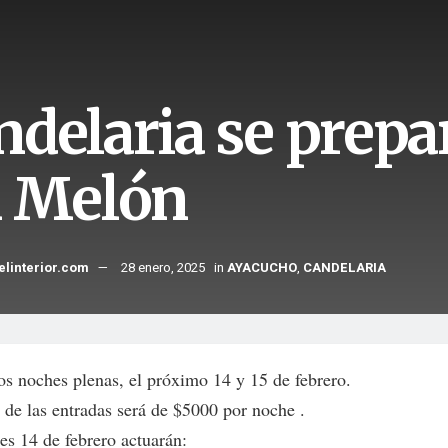
ndelaria se prepar
l Melón
elinterior.com
28 enero, 2025
in
AYACUCHO
,
CANDELARIA
os noches plenas, el próximo 14 y 15 de febrero.
r de las entradas será de $5000 por noche .
es 14 de febrero actuarán: