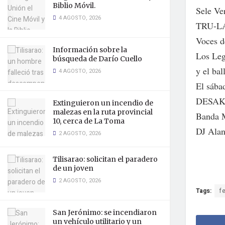
Biblio Móvil.
Sele Ve
4 AGOSTO, 2026
TRU-L
Voces d
Información sobre la
Los Leg
búsqueda de Darío Cuello
y el bal
4 AGOSTO, 2026
El sábad
DESAK
Extinguieron un incendio de
malezas en la ruta provincial
Banda 
10, cerca de La Toma
DJ Ala
2 AGOSTO, 2026
Tilisarao: solicitan el paradero
de un joven
2 AGOSTO, 2026
Tags:
f
San Jerónimo: se incendiaron
un vehículo utilitario y un