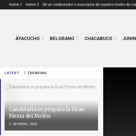
Home 1
Home 3
Sé un colaborador o suscriptor de nuestro medio de c
AYACUCHO
BELGRANO
CHACABUCO
JUNIN
LATEST
TRENDING
Candelaria se prepara la Gran
Fiesta del Melón
28 ENERO, 2025