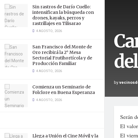
Sin rastros de Darío Cuello:
intensifican la búsqueda con
drones, kayaks, perros y
rastrillajes en Tilisarao
4 AGOSTO, 2026
Ca
San Francisco del Monte de
Oro recibirá la 2° Mesa
de
Sectorial Frutihortícola y de
Producción Familiar
4 AGOSTO, 2026
by
vecinosd
Comienza un Seminario de
Folclore en Buena Esperanza
4 AGOSTO, 2026
Serán d
El valo
El viern
Llega a Unión el Cine Móvil y la