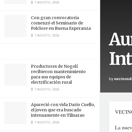
7 AGOSTO, 2026
Con gran convocatoria
comenzó el Seminario de
Folclore en Buena Esperanza
Au
7 AGOSTO, 2026
In
Productores de Nogolí
recibieron mantenimiento
para sus equipos de
by
vecinosd
electrificación rural
7 AGOSTO, 2026
Apareció con vida Dario Cuello,
el joven que era buscado
VECIN
intensamente en Tilisarao
7 AGOSTO, 2026
La nueva