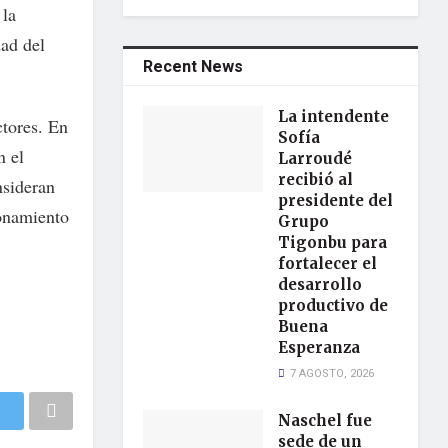
 la
dad del
Recent News
La intendente
ctores. En
Sofía
n el
Larroudé
recibió al
nsideran
presidente del
ionamiento
Grupo
Tigonbu para
fortalecer el
desarrollo
productivo de
Buena
Esperanza
7 AGOSTO, 2026
Naschel fue
sede de un