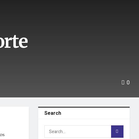
orte
0
Search
los