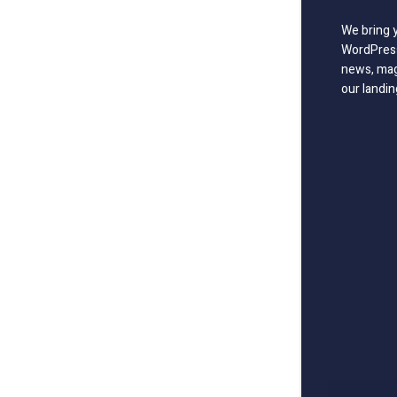
We bring 
WordPress
news, mag
our landin