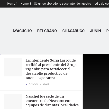
Home 1
Home 3
Sé un colaborador o suscriptor de nuestro medio de c
LATEST
TRENDING
AYACUCHO
BELGRANO
CHACABUCO
JUNIN
P
Aumenta el Transporte
Interurbano
4 JULIO, 2025
La intendente Sofía Larroudé
recibió al presidente del Grupo
Tigonbu para fortalecer el
desarrollo productivo de
Buena Esperanza
7 AGOSTO, 2026
Naschel fue sede de un
encuentro de Newcom con
equipos de distintas localidades