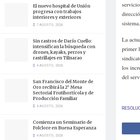
servicio
El nuevo hospital de Unión
progresa con trabajos
direcció
interiores y exteriores
sistema
7 AGOSTO, 2026
La actua
Sin rastros de Darío Cuello:
intensifican la búsqueda con
primer 
drones, kayaks, perros y
sindica
rastrillajes en Tilisarao
4 AGOSTO, 2026
los inc
del ser
San Francisco del Monte de
Oro recibirá la 2° Mesa
Sectorial Frutihortícola y de
Producción Familiar
4 AGOSTO, 2026
RESOLUC
Comienza un Seminario de
Folclore en Buena Esperanza
4 AGOSTO, 2026