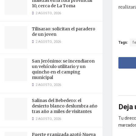
malezas en la ruta provincial
realiza
10, cerca de La Toma
2 AGOSTO, 2026
Tilisarao: solicitan el paradero
de un joven
2 AGOSTO, 2026
Tags:
f
San Jerónimo: se incendiaron
un vehículo utilitario y un
quincho en el camping
municipal
2 AGOSTO, 2026
Salinas del Bebedero: el
Deja 
desierto blanco deslumbra año
tras año a miles de visitantes
Tu direcc
2 AGOSTO, 2026
marcado
Fuerte granizada azotó Nueva