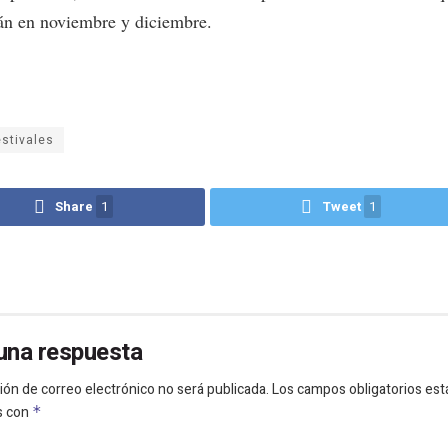
rán en noviembre y diciembre.
estivales
Share
1
Tweet
1
una respuesta
ión de correo electrónico no será publicada.
Los campos obligatorios est
s con
*