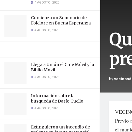
4 AGOSTO, 2026
Comienza un Seminario de
Folclore en Buena Esperanza
4 AGOSTO, 2026
Qu
pr
Llega a Unión el Cine Móvil y la
Biblio Móvil.
4 AGOSTO, 2026
by
vecinosd
Información sobre la
búsqueda de Darío Cuello
4 AGOSTO, 2026
VECIN
Previo 
Extinguieron un incendio de
el muni