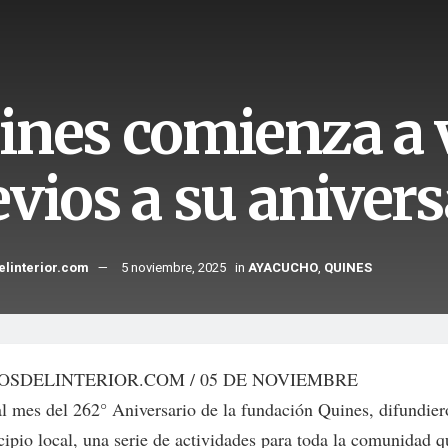
ines comienza a vi
evios a su anivers
elinterior.com
5 noviembre, 2025
in
AYACUCHO
,
QUINES
OSDELINTERIOR.COM / 05 DE NOVIEMBRE
al mes del 262° Aniversario de la fundación Quines, difundie
cipio local, una serie de actividades para toda la comunidad q