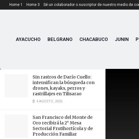
Home 1
Home 3
Sé un colaborador o suscriptor de nuestro medio de c
LATEST
TRENDING
AYACUCHO
BELGRANO
CHACABUCO
JUNIN
P
Quines comienza a vivir los
festejos previos a su aniversario
5 NOVIEMBRE, 2025
Sin rastros de Darío Cuello:
intensifican la búsqueda con
drones, kayaks, perros y
rastrillajes en Tilisarao
4 AGOSTO, 2026
San Francisco del Monte de
Oro recibirá la 2° Mesa
Sectorial Frutihortícola y de
Producción Familiar