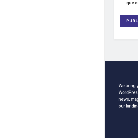
que 
We bring 
WordPress
news, mag
our landin