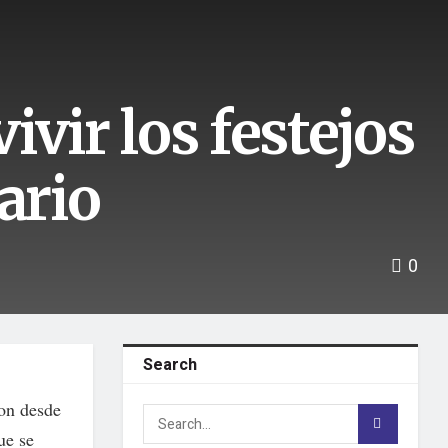
vir los festejos
ario
0
Search
ron desde
ue se