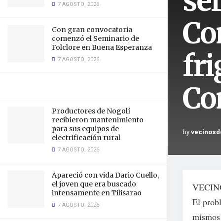
se
7 AGOSTO, 2026
Co
Con gran convocatoria
comenzó el Seminario de
Folclore en Buena Esperanza
fr
7 AGOSTO, 2026
Co
Productores de Nogolí
recibieron mantenimiento
para sus equipos de
by
vecinosd
electrificación rural
7 AGOSTO, 2026
Apareció con vida Dario Cuello,
el joven que era buscado
VECIN
intensamente en Tilisarao
El prob
7 AGOSTO, 2026
mismos 