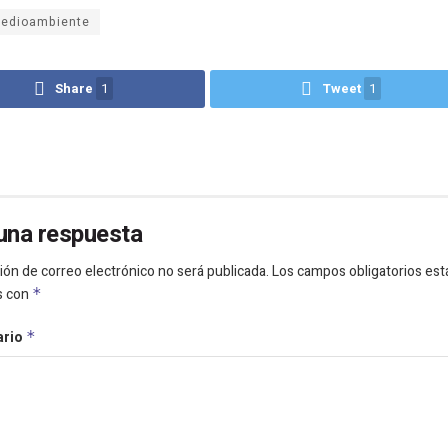
edioambiente
Share
1
Tweet
1
una respuesta
ión de correo electrónico no será publicada.
Los campos obligatorios est
s con
*
ario
*