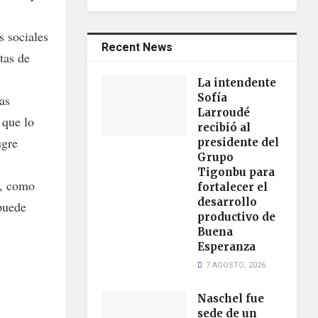
s sociales
Recent News
tas de
La intendente
Sofía
as
Larroudé
 que lo
recibió al
ugre
presidente del
Grupo
Tigonbu para
o, como
fortalecer el
desarrollo
 puede
productivo de
Buena
Esperanza
7 AGOSTO, 2026
Naschel fue
sede de un