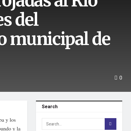
ojadas al Río
s del
o municipal de
0
Search
ba y los
bundo y la