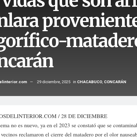
rvidas que son arr
nlara proveniente
igorífico-matader
ncarán
elinterior.com
29 diciembre, 2025
in
CHACABUCO
,
CONCARÁN
OSDELINTERIOR.COM / 28 DE DICIEMBRE
lema no es nuevo, ya en el 2023 se constató que se contamina
vecinos reclamaron el cierre del matadero por el olor nausea