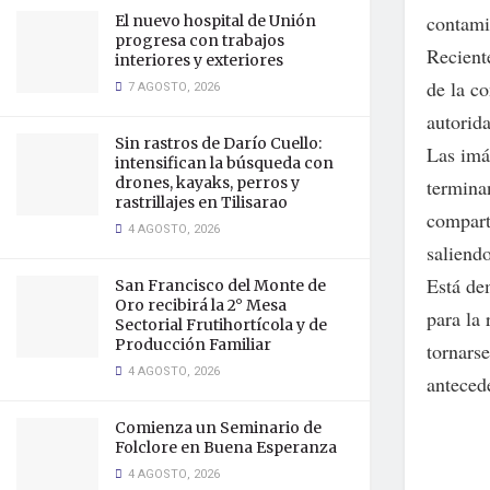
contami
El nuevo hospital de Unión
progresa con trabajos
Reciente
interiores y exteriores
de la c
7 AGOSTO, 2026
autorid
Sin rastros de Darío Cuello:
Las imá
intensifican la búsqueda con
drones, kayaks, perros y
termina
rastrillajes en Tilisarao
compart
4 AGOSTO, 2026
saliend
Está de
San Francisco del Monte de
Oro recibirá la 2° Mesa
para la 
Sectorial Frutihortícola y de
Producción Familiar
tornars
4 AGOSTO, 2026
anteced
Comienza un Seminario de
Folclore en Buena Esperanza
4 AGOSTO, 2026