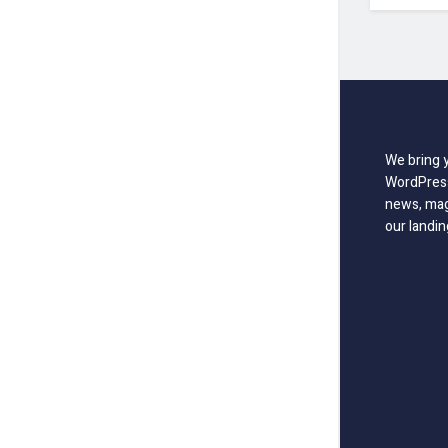
We bring 
WordPress
news, mag
our landin