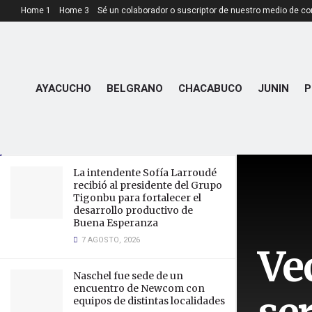
Home 1
Home 3
Sé un colaborador o suscriptor de nuestro medio de c
LATEST
TRENDING
Vecinos indignados por aguas
servidas que son arrojadas al Río
Conlara provenientes del
AYACUCHO
BELGRANO
CHACABUCO
JUNIN
P
frigorífico-matadero municipal
de Concarán
29 DICIEMBRE, 2025
La intendente Sofía Larroudé
recibió al presidente del Grupo
Tigonbu para fortalecer el
desarrollo productivo de
Buena Esperanza
7 AGOSTO, 2026
Ve
Naschel fue sede de un
encuentro de Newcom con
equipos de distintas localidades