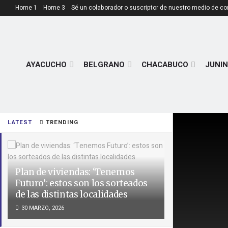
Home 1
Home 3
Sé un colaborador o suscriptor de nuestro medio de c
AYACUCHO
BELGRANO
CHACABUCO
JUNIN
LATEST
TRENDING
Plan de viviendas: ‘Tenemos
Futuro’: estos son los sorteados
de las distintas localidades
30 MARZO, 2026