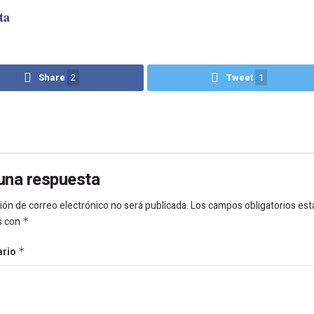
ta
Share
2
Tweet
1
una respuesta
ión de correo electrónico no será publicada.
Los campos obligatorios est
s con
*
ario
*