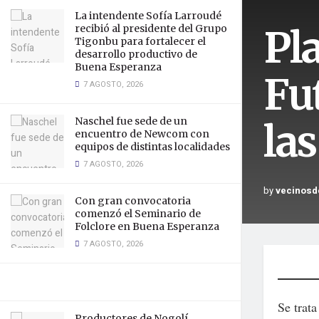
La intendente Sofía Larroudé
Pl
recibió al presidente del Grupo
Tigonbu para fortalecer el
desarrollo productivo de
Buena Esperanza
Fut
7 AGOSTO, 2026
Naschel fue sede de un
las
encuentro de Newcom con
equipos de distintas localidades
7 AGOSTO, 2026
by
vecinosd
Con gran convocatoria
comenzó el Seminario de
Folclore en Buena Esperanza
7 AGOSTO, 2026
Se trat
Productores de Nogolí