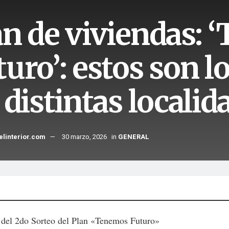
an de viviendas:
uro’: estos son l
 distintas localid
elinterior.com
30 marzo, 2026
in
GENERAL
a del 2do Sorteo del Plan «Tenemos Futuro»