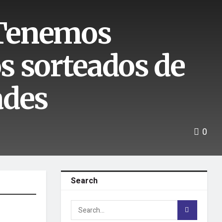
 ‘Tenemos
os sorteados de
ades
0
Search