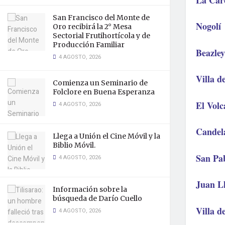
San Francisco del Monte de
Nogolí
Oro recibirá la 2° Mesa
Sectorial Frutihortícola y de
Producción Familiar
Beazley
4 AGOSTO, 2026
Villa d
Comienza un Seminario de
Folclore en Buena Esperanza
El Volc
4 AGOSTO, 2026
Candel
Llega a Unión el Cine Móvil y la
Biblio Móvil.
San Pa
4 AGOSTO, 2026
Juan L
Información sobre la
búsqueda de Darío Cuello
Villa d
4 AGOSTO, 2026