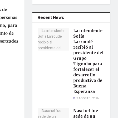
s de
 personas
Recent News
rno, para
La intendente
ento de
Sofía
 sorteados
Larroudé
recibió al
presidente del
Grupo
Tigonbu para
fortalecer el
desarrollo
productivo de
Buena
Esperanza
7 AGOSTO, 2026
Naschel fue
sede de un