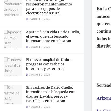
recibieron mantenimiento
En la C
para sus equipos de
electrificación rural
autocon
7 AGOSTO, 2026
que res
continu
Apareció con vida Dario Cuello,
el joven que era buscado
todos l
intensamente en Tilisarao
distrib
7 AGOSTO, 2026
El nuevo hospital de Unión
progresa con trabajos
interiores y exteriores
7 AGOSTO, 2026
Sortead
Sin rastros de Darío Cuello:
intensifican la búsqueda con
drones, kayaks, perros y
Arizon
rastrillajes en Tilisarao
4 AGOSTO, 2026
La Car