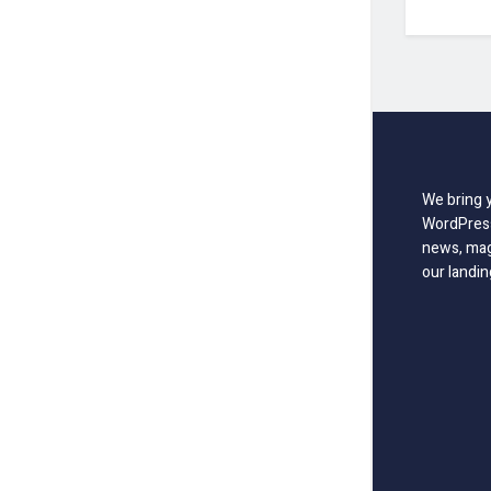
We bring 
WordPress
news, mag
our landin