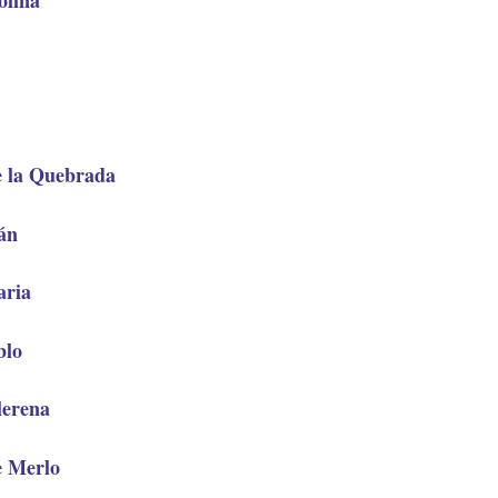
e la Quebrada
án
aria
blo
lerena
e Merlo