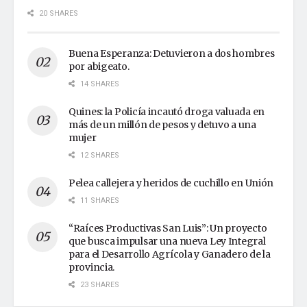
20 SHARES
Buena Esperanza: Detuvieron a dos hombres
por abigeato.
14 SHARES
Quines: la Policía incautó droga valuada en
más de un millón de pesos y detuvo a una
mujer
12 SHARES
Pelea callejera y heridos de cuchillo en Unión
11 SHARES
“Raíces Productivas San Luis”: Un proyecto
que busca impulsar una nueva Ley Integral
para el Desarrollo Agrícola y Ganadero de la
provincia.
23 SHARES