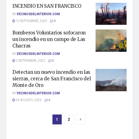
INCENDIO EN SAN FRANCISCO
BY
VECINOSDELINTERIOR.COM
12 SEPTIEMBRE, 2023
0
Bomberos Voluntarios sofocaron
un incendio en un campo de Las
Chacras
BY
VECINOSDELINTERIOR.COM
2 SEPTIEMBRE, 2023
0
Detectan un nuevo incendio en las
sierras, cerca de San Francisco del
Monte de Oro
BY
VECINOSDELINTERIOR.COM
29 AGOSTO, 2023
0
1
2