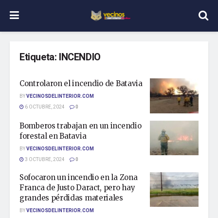
Etiqueta:
INCENDIO
Controlaron el incendio de Batavia
BY
VECINOSDELINTERIOR.COM
6 OCTUBRE, 2024
0
Bomberos trabajan en un incendio
forestal en Batavia
BY
VECINOSDELINTERIOR.COM
3 OCTUBRE, 2024
0
Sofocaron un incendio en la Zona
Franca de Justo Daract, pero hay
grandes pérdidas materiales
BY
VECINOSDELINTERIOR.COM