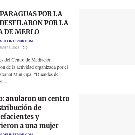
“PARAGUAS POR LA
 DESFILARON POR LA
A DE MERLO
SDELINTERIOR.COM
EMBRE, 2023
0
tes del Centro de Mediación
ron de la actividad organizada por el
aternal Municipal “Duendes del
l ...
: anularon un centro
stribución de
efacientes y
ieron a una mujer
SDELINTERIOR.COM