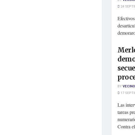
24 SEPTI
Efectivo
desarticu
demoraro
Merlo
demo
secue
proc
BY
VECINO
17 SEPTI
Las inter
tareas pr
numerari
Contra el