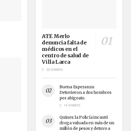
ATE Merlo
denuncia falta de
médicos en el
centro de salud de
Villa Larca
20 SHARES
Buena Esperanza:
Detuvieron a dos hombres
por abigeato.
14 SHARES
Quines: la Policía incautó
droga valuada en más de un
millón de pesos y detuvo a