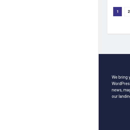
1
2
We bring 
WordPress
news, mag
our landin