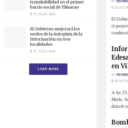
BY
VECINO
transitabilidad en el primer
barrio social de Tilisarao
26 OCTUB
31 JULIO, 2026
El Gobie
el proyec
El Gobierno mejorará los
conducci
nodos de la Autopista de la
Información en tres
localidades
Infor
31 JULIO, 2026
Edesa
en Vi
LOAD MORE
BY
VECINO
20 OCTUB
A las 23
Merlo. Se
detectó u
Bomb