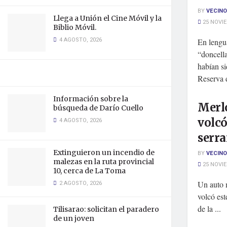
BY
VECINO
Llega a Unión el Cine Móvil y la
25 NOVIE
Biblio Móvil.
4 AGOSTO, 2026
En lengu
“doncell
habían si
Reserva d
Información sobre la
Merlo
búsqueda de Darío Cuello
volcó
4 AGOSTO, 2026
serr
Extinguieron un incendio de
BY
VECINO
malezas en la ruta provincial
25 NOVIE
10, cerca de La Toma
2 AGOSTO, 2026
Un auto m
volcó est
de la ...
Tilisarao: solicitan el paradero
de un joven