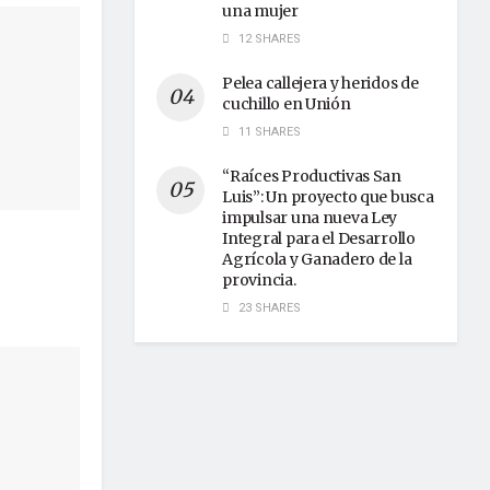
una mujer
12 SHARES
Pelea callejera y heridos de
cuchillo en Unión
11 SHARES
“Raíces Productivas San
Luis”: Un proyecto que busca
impulsar una nueva Ley
Integral para el Desarrollo
Agrícola y Ganadero de la
provincia.
23 SHARES