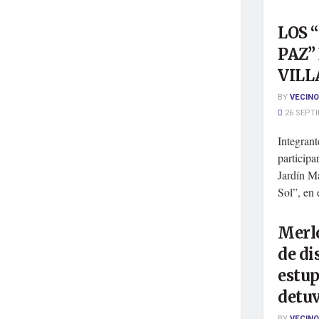
LOS 
PAZ”
VILL
BY
VECINO
26 SEPTI
Integran
participa
Jardín M
Sol”, en e
Merlo
de di
estup
detuv
BY
VECINO