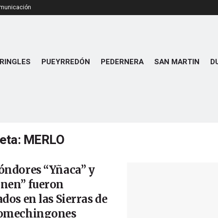
omunicación
RINGLES
PUEYRREDÓN
PEDERNERA
SAN MARTIN
D
ueta:
MERLO
óndores “Yñaca” y
rnen” fueron
ados en las Sierras de
Comechingones