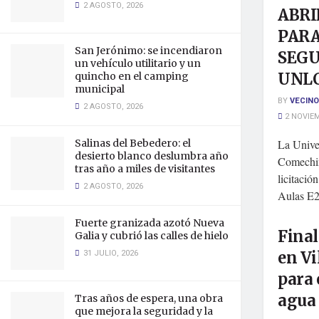
2 AGOSTO, 2026
ABRI
PARA
San Jerónimo: se incendiaron
SEGU
un vehículo utilitario y un
UNL
quincho en el camping
municipal
BY
VECINO
2 AGOSTO, 2026
2 NOVIEM
Salinas del Bebedero: el
La Unive
desierto blanco deslumbra año
Comechin
tras año a miles de visitantes
licitació
2 AGOSTO, 2026
Aulas E2,
Fuerte granizada azotó Nueva
Final
Galia y cubrió las calles de hielo
31 JULIO, 2026
en Vi
para 
agua
Tras años de espera, una obra
que mejora la seguridad y la