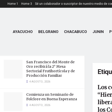
Home 1
Home 3
Sé un colaborador o suscriptor de nuestro medio de c
LATEST
TRENDING
Sin rastros de Darío Cuello:
intensifican la búsqueda con
AYACUCHO
BELGRANO
CHACABUCO
JUNIN
P
drones, kayaks, perros y
rastrillajes en Tilisarao
4 AGOSTO, 2026
San Francisco del Monte de
Oro recibirá la 2° Mesa
Etiq
Sectorial Frutihortícola y de
Producción Familiar
4 AGOSTO, 2026
Los c
“Hie
Comienza un Seminario de
Folclore en Buena Esperanza
liber
4 AGOSTO, 2026
los 