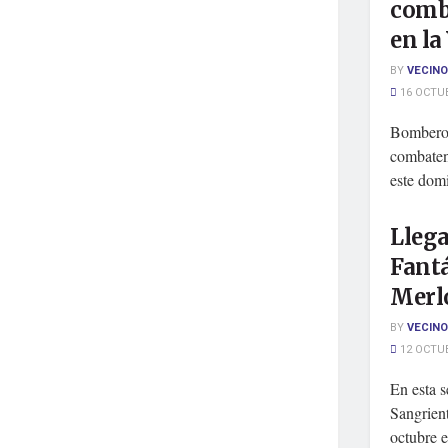
comb
en la
BY
VECINO
16 OCTUB
Bomberos
combaten
este domi
Llega
Fantá
Merl
BY
VECINO
12 OCTUB
En esta 
Sangrient
octubre e