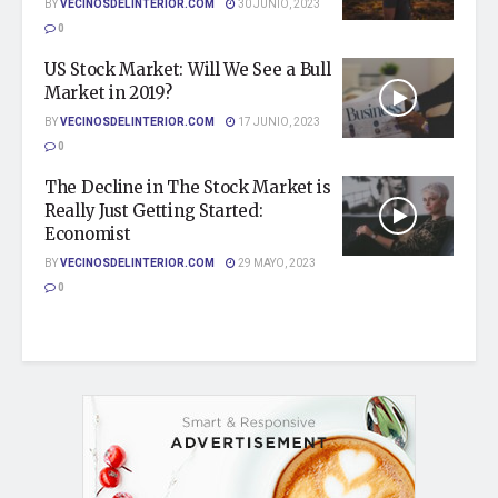
BY
VECINOSDELINTERIOR.COM
30 JUNIO, 2023
0
US Stock Market: Will We See a Bull
Market in 2019?
BY
VECINOSDELINTERIOR.COM
17 JUNIO, 2023
0
The Decline in The Stock Market is
Really Just Getting Started:
Economist
BY
VECINOSDELINTERIOR.COM
29 MAYO, 2023
0