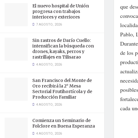
que dese
El nuevo hospital de Unión
progresa con trabajos
convocat
interiores y exteriores
localid
7 AGOSTO, 2026
Pablo, 
Sin rastros de Darío Cuello:
Durante 
intensifican la búsqueda con
drones, kayaks, perros y
de los p
rastrillajes en Tilisarao
product
4 AGOSTO, 2026
actualiz
necesid
San Francisco del Monte de
Oro recibirá la 2° Mesa
posibles
Sectorial Frutihortícola y de
Producción Familiar
fortale
4 AGOSTO, 2026
cada un
Comienza un Seminario de
Folclore en Buena Esperanza
4 AGOSTO, 2026