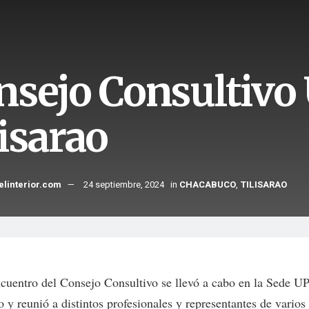
nsejo Consultivo
lisarao
elinterior.com
24 septiembre, 2024
in
CHACABUCO
,
TILISARAO
ncuentro del Consejo Consultivo se llevó a cabo en la Sede U
o y reunió a distintos profesionales y representantes de varios