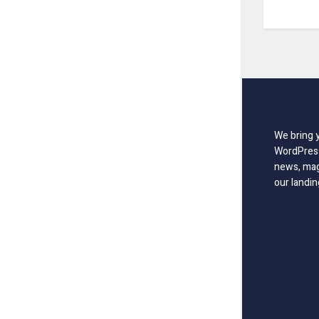
We bring 
WordPress
news, mag
our landin