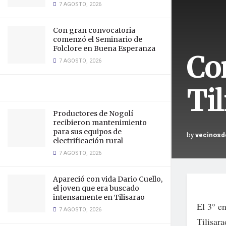
7 AGOSTO, 2026
Con gran convocatoria
comenzó el Seminario de
Folclore en Buena Esperanza
Co
7 AGOSTO, 2026
Ti
Productores de Nogolí
recibieron mantenimiento
para sus equipos de
by
vecinosd
electrificación rural
7 AGOSTO, 2026
Apareció con vida Dario Cuello,
el joven que era buscado
intensamente en Tilisarao
El 3° e
7 AGOSTO, 2026
Tilisara