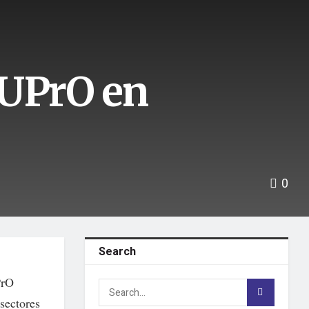
 UPrO en
0
Search
PrO
 sectores