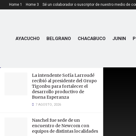
Home 1
Home 3
Sé un colaborador o suscriptor de nuestro medio de c
LATEST
TRENDING
AYACUCHO
BELGRANO
CHACABUCO
JUNIN
P
Consejo Consultivo UPrO en
Tilisarao
24 SEPTIEMBRE, 2024
La intendente Sofía Larroudé
recibió al presidente del Grupo
Tigonbu para fortalecer el
desarrollo productivo de
Buena Esperanza
7 AGOSTO, 2026
Naschel fue sede de un
encuentro de Newcom con
equipos de distintas localidades