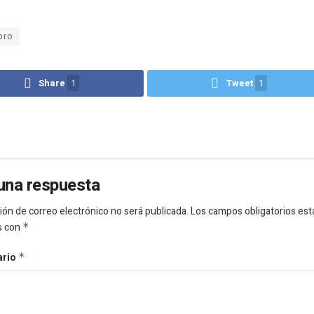
pro
Share
1
Tweet
1
una respuesta
ión de correo electrónico no será publicada.
Los campos obligatorios est
s con
*
ario
*