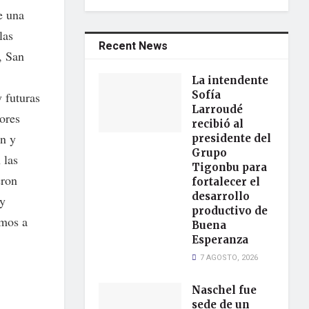
e una
las
Recent News
, San
La intendente
Sofía
y futuras
Larroudé
tores
recibió al
ón y
presidente del
Grupo
 las
Tigonbu para
eron
fortalecer el
desarrollo
 y
productivo de
emos a
Buena
Esperanza
7 AGOSTO, 2026
Naschel fue
sede de un