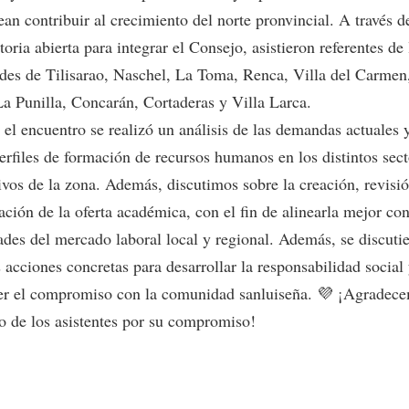
an contribuir al crecimiento del norte pronvincial. A través d
oria abierta para integrar el Consejo, asistieron referentes de 
ades de Tilisarao, Naschel, La Toma, Renca, Villa del Carmen
La Punilla, Concarán, Cortaderas y Villa Larca.
el encuentro se realizó un análisis de las demandas actuales 
erfiles de formación de recursos humanos en los distintos sec
ivos de la zona. Además, discutimos sobre la creación, revisi
ación de la oferta académica, con el fin de alinearla mejor con
ades del mercado laboral local y regional. Además, se discuti
 acciones concretas para desarrollar la responsabilidad social
cer el compromiso con la comunidad sanluiseña. 💜 ¡Agradec
o de los asistentes por su compromiso!