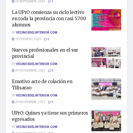
24 SEPTIEMBRE, 2024
0
La UPrO comienza su ciclo lectivo
en toda la provincia con casi 5.700
alumnos
BY
VECINOSDELINTERIOR.COM
19 FEBRERO, 2024
0
Nuevos profesionales en el sur
provincial
BY
VECINOSDELINTERIOR.COM
29 NOVIEMBRE, 2023
0
Emotivo acto de colación en
Tilisarao
BY
VECINOSDELINTERIOR.COM
29 NOVIEMBRE, 2023
0
UPrO: Quines ya tiene sus primeros
egresados
BY
VECINOSDELINTERIOR.COM