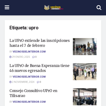
Etiqueta:
upro
La UPrO extiende las inscripciones
hasta el 7 de febrero
BY
VECINOSDELINTERIOR.COM
29 ENERO, 2025
0
La UPrO de Buena Esperanza tiene
46 nuevos egresados
BY
VECINOSDELINTERIOR.COM
2 NOVIEMBRE, 2024
0
Consejo Consultivo UPrO en
Tilisarao
BY
VECINOSDELINTERIOR.COM